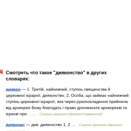
Смотреть что такое "дияконство" в других
словарях:
диякон
— 1. Третій, найнижчий, ступінь священства й
церковної ієрархії; дияконство; 2. Особа, що займає найнижчий
ступінь церковної ієрархії, яка через рукопокладення прийняла
від архиєрея Божу благодать і право допомагати архиєреєві та
ієреєві при… …
Словник церковно-обрядової термінології
дияконат
— див. дияконство 1, 2 …
Словник церковно-обрядової