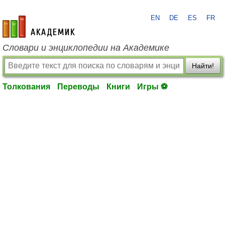
EN
DE
ES
FR
academic.ru
Словари и энциклопедии на Академике
Найти!
Толкования
Переводы
Книги
Игры ⚽