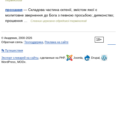
термінології
прохання
— Складова частина єктенії, змістом якої є
молитовне звернення до Бога з певною просьбою; дияконство;
прошення …
Словник церковно-обрядової термінології
© Академик, 2000-2026
18+
Обратная связь:
Техподдержка
,
Реклама на сайте
👣 Путешествия
Экспорт словарей на сайты
, сделанные на PHP,
Joomla,
Drupal,
WordPress, MODx.