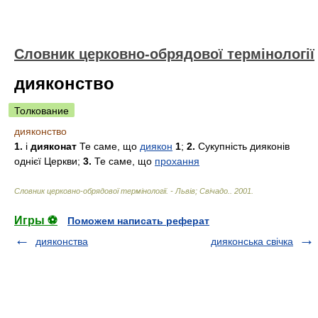
Словник церковно-обрядової термінології
дияконство
Толкование
дияконство
1.
і
дияконат
Те саме, що
диякон
1
;
2.
Сукупність дияконів
однієї Церкви;
3.
Те саме, що
прохання
Словник церковно-обрядової термінології. - Львів; Свічадо.
.
2001
.
Игры ⚽
Поможем написать реферат
дияконства
дияконська свічка